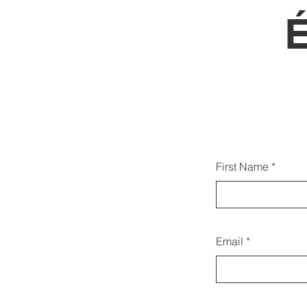
Az a
First Name
ka
Email