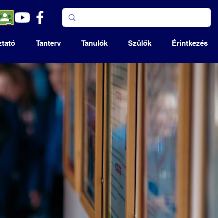
ztató
Tanterv
Tanulók
Szülők
Érintkezés