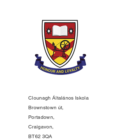
Clounagh Általános Iskola
Brownstown út,
Portadown,
Craigavon,
BT62 3QA