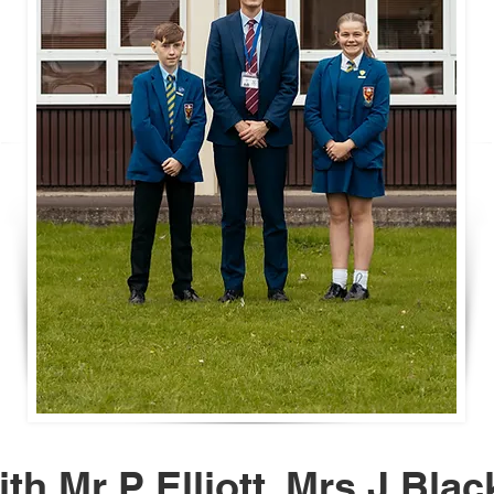
ith Mr P Elliott, Mrs J Bla