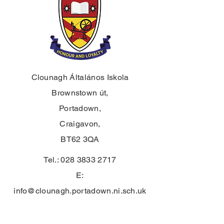
Clounagh Általános Iskola
Brownstown út,
Portadown,
Craigavon,
BT62 3QA
Tel.:
028 3833 2717
E:
info@clounagh.portadown.ni.sch.uk
© 2025 Clounagh JHS. Büszkén
készítette
a Wholeschool