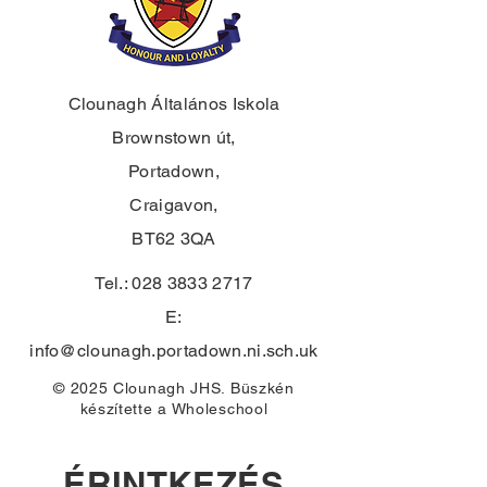
Clounagh Általános Iskola
Brownstown út,
Portadown,
Craigavon,
BT62 3QA
Tel.:
028 3833 2717
E:
info@clounagh.portadown.ni.sch.uk
© 2025 Clounagh JHS. Büszkén
készítette
a Wholeschool
ÉRINTKEZÉS