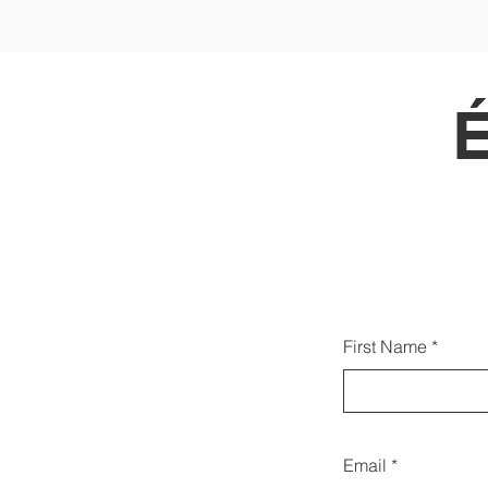
Az a
First Name
ka
Email