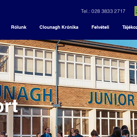
Tel.: 028 3833 2717
Rólunk
Clounagh Krónika
Felvételi
Tájéko
rt