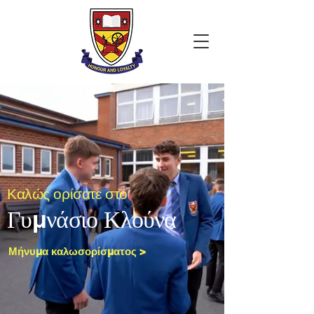
Καλώς ορίσατε στο
Γυμνάσιο Κλούνα
Μήνυμα καλωσορίσματος >