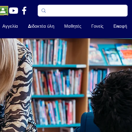
Αγγελία
Διδακτέα ύλη
Μαθητές
Γονείς
Επαφή