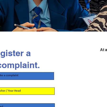
At 
gister a
complaint.