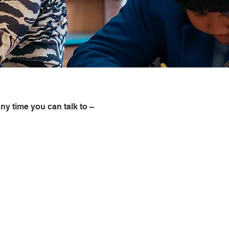
any time you can talk to –
Northern Ireland
Public Services
028 9023 3821
Ombudsman (NISPO)
Gateway Service for
0800 783 7745
Children Social
028 3741 5285
Worker