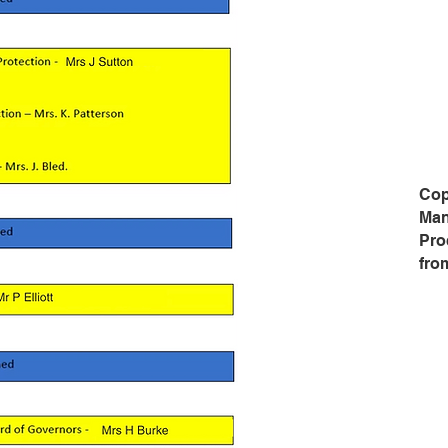
Cop
Man
Pro
fro