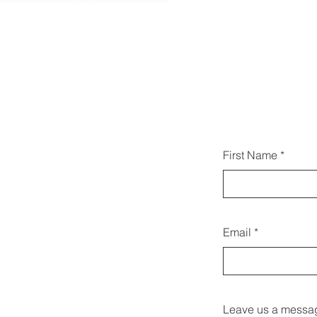
Μπορεί
First Name
μαζί 
Email
Leave us a messag