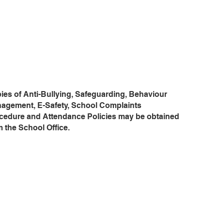
P.S.N.I. Child
101
Protection Unit
ies of Anti-Bullying, Safeguarding, Behaviour
agement, E-Safety, School Complaints
cedure and Attendance Policies may be obtained
m the School Office.