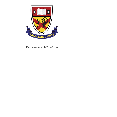
Γυμνάσιο Κλούνα
Οδός Μπράουνσταουν,
Πόρτανταουν,
Κρεγκέιγκαβον,
BT62 3QA
Τηλ.:
028 3833 2717
E:
info@clounagh.portadown.ni.sch.uk
© 2025 από Clounagh JHS.