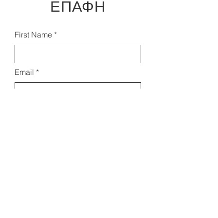
ΕΠΑΦΗ
First Name
Email
Last Name
Subject
Leave us a message...