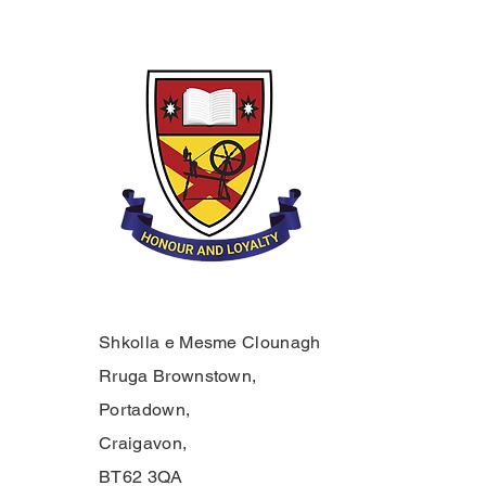
Shkolla e Mesme Clounagh
Rruga Brownstown,
Portadown,
Craigavon,
BT62 3QA