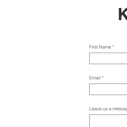
Gjith
First Name
duk
Email
Leave us a messag