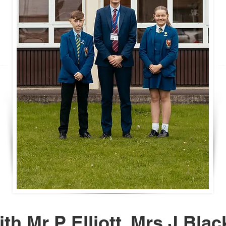
ith Mr P Elliott, Mrs J Bla