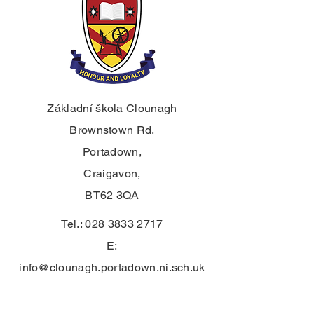
Základní škola Clounagh
Brownstown Rd,
Portadown,
Craigavon,
BT62 3QA
Tel.:
028 3833 2717
E:
info@clounagh.portadown.ni.sch.uk
© 2025 Clounagh JHS. S hrdostí
vytvořeno
Wholeschool