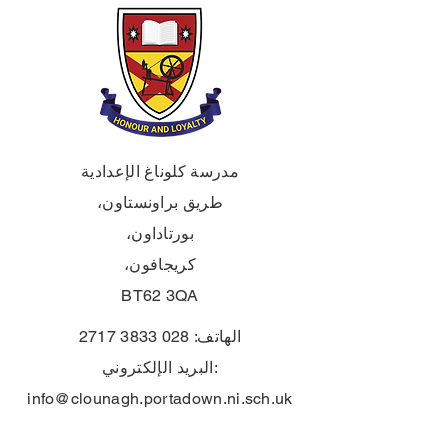
مدرسة كلوناغ الإعدادية
طريق براونستاون،
بورتاداون،
كريجافون،
BT62 3QA
الهاتف:
028 3833 2717
البريد الإلكتروني:
info@clounagh.portadown.ni.sch.uk
© ٢٠٢٥ لمدرسة كلوناغ الإعدادية. من