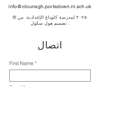
info@clounagh.portadown.ni.sch.uk
© ٢٠٢٥ لمدرسة كلوناغ الإعدادية. من
.
تصميم
هول سكول
اتصال
First Name
Email
Last Name
Subject