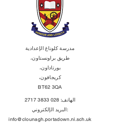
مدرسة كلوناغ الإعدادية
طريق براونستاون،
بورتاداون،
كريجافون،
BT62 3QA
الهاتف:
028 3833 2717
البريد الإلكتروني:
info@clounagh.portadown.ni.sch.uk
© ٢٠٢٥ لمدرسة كلوناغ الإعدادية. من
.
تصميم
هول سكول