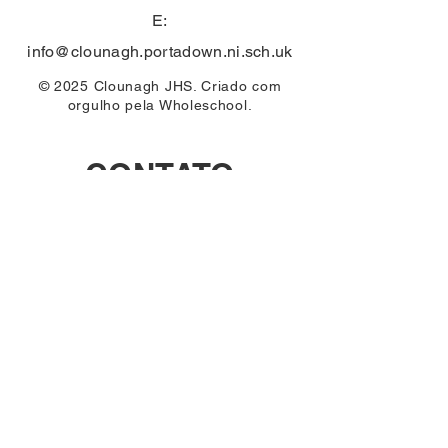
E:
info@clounagh.portadown.ni.sch.uk
© 2025 Clounagh JHS. Criado com
orgulho pela
Wholeschool.
CONTATO
First Name
Email
Last Name