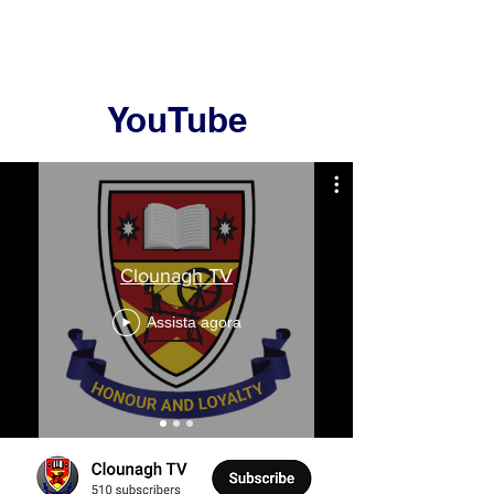
YouTube
Clounagh TV
Assista agora