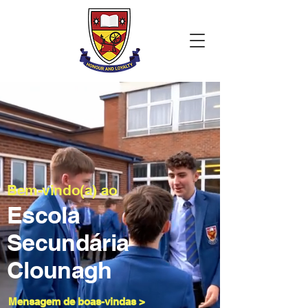
Bem-vindo(a) ao
Escola
Secundária
Clounagh
Mensagem de boas-vindas >