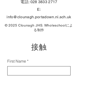
電話:
028 3833 2717
E:
info@clounagh.portadown.ni.sch.uk
© 2025 Clounagh JHS.
Wholeschool
によ
る制作
接触
First Name
Email
Last Name