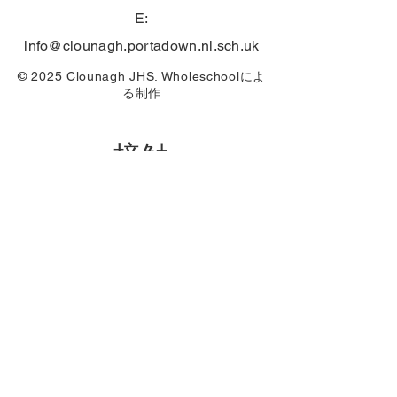
E:
info@clounagh.portadown.ni.sch.uk
© 2025 Clounagh JHS.
Wholeschool
によ
る制作
接触
First Name
Email
Last Name