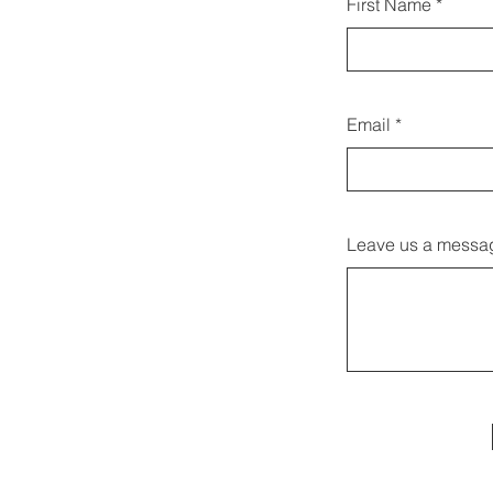
First Name
Email
Leave us a messag