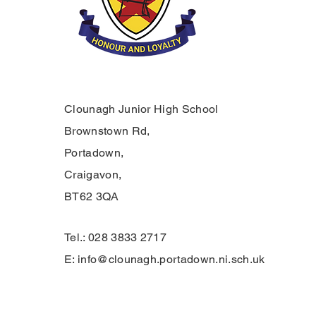
Clounagh Junior High School
Brownstown Rd,
Portadown,
Craigavon,
BT62 3QA
Tel.: 028 3833 2717
E:
info@clounagh.portadown.ni.sch.uk