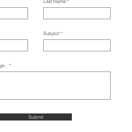
Last Name
Formular kontaktieren:
Subject
e...
Submit