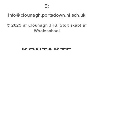
E:
info@clounagh.portadown.ni.sch.uk
© 2025 af Clounagh JHS. Stolt skabt af
Wholeschool
KONTAKTE
First Name
Email
Last Name