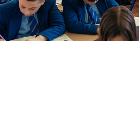
Class Tests
Practical Tasks
Oral Work
Listening Skills
Individual and Group work