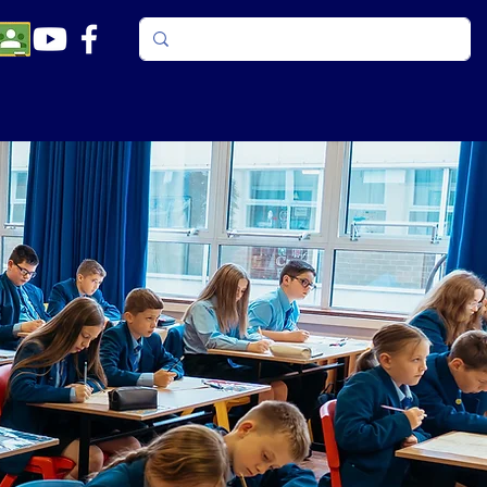
pekt
Læreplan
Elever
Forældre
Kontakte