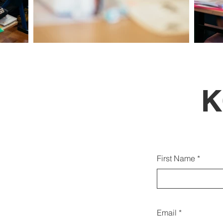
K
Du k
First Name
Email