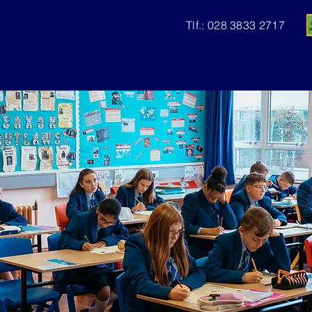
Tlf.: 028 3833 2717
Om os
Clounagh-krøniken
Optagelser
Pros