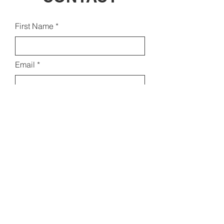
First Name
Email
Last Name
Subject
Leave us a message...