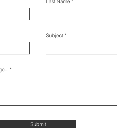
Last Name
Subject
e...
Submit