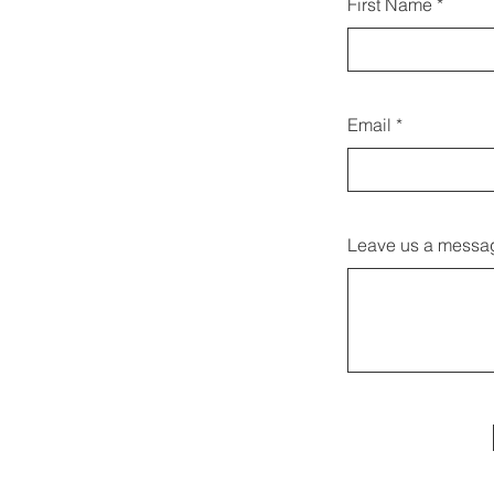
First Name
Email
Leave us a messag