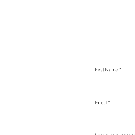
Ayr
First Name
bizi
Email