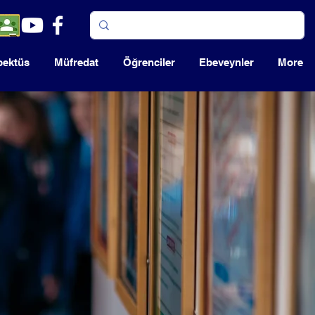
pektüs
Müfredat
Öğrenciler
Ebeveynler
More