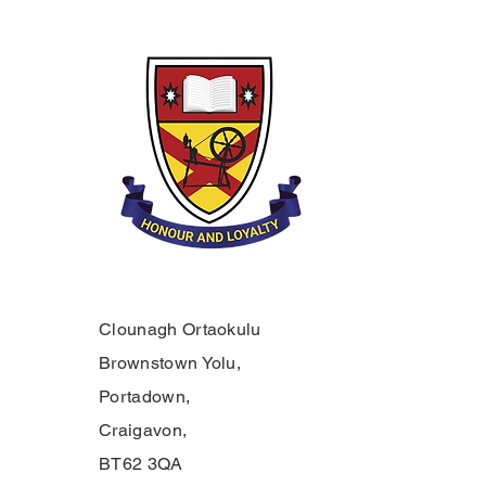
Clounagh Ortaokulu
Brownstown Yolu,
Portadown,
Craigavon,
BT62 3QA