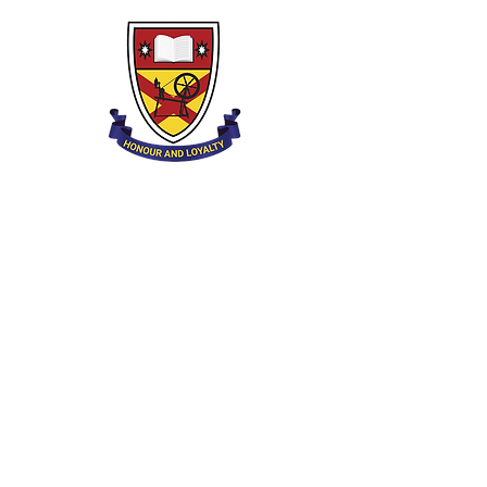
Clounagh pradinė mokykla
Braunstauno kelias,
Portadownas,
Craigavon,
BT62 3QA
Tel.:
028 3833 2717
El.:
info@clounagh.portadown.ni.sch.uk
© 2025 Clounagh JHS. Sukūrė